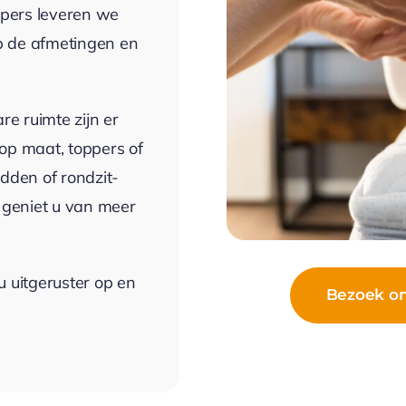
pers leveren we
p de afmetingen en
e ruimte zijn er
op maat, toppers of
den of rondzit-
n geniet u van meer
u uitgeruster op en
Bezoek on