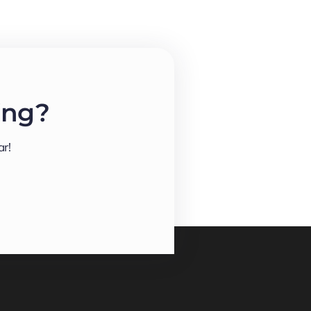
ing?
r!