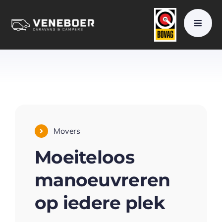
Skip
to
content
Movers
Moeiteloos
manoeuvreren
op iedere plek