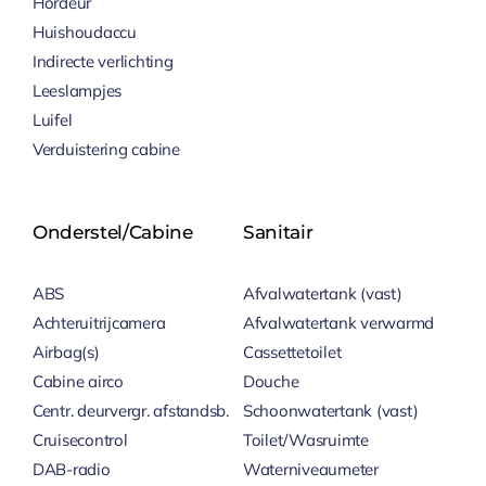
Hordeur
Huishoudaccu
Indirecte verlichting
Leeslampjes
Luifel
Verduistering cabine
Onderstel/cabine
Sanitair
ABS
Afvalwatertank (vast)
Achteruitrijcamera
Afvalwatertank verwarmd
Airbag(s)
Cassettetoilet
Cabine airco
Douche
Centr. deurvergr. afstandsb.
Schoonwatertank (vast)
Cruisecontrol
Toilet/Wasruimte
DAB-radio
Waterniveaumeter