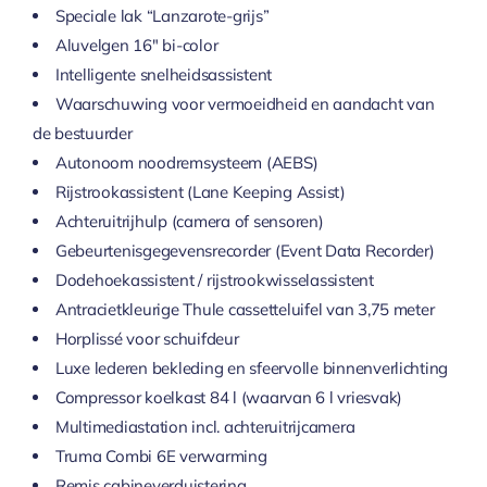
Speciale lak “Lanzarote-grijs”
Aluvelgen 16" bi-color
Intelligente snelheidsassistent
Waarschuwing voor vermoeidheid en aandacht van
de bestuurder
Autonoom noodremsysteem (AEBS)
Rijstrookassistent (Lane Keeping Assist)
Achteruitrijhulp (camera of sensoren)
Gebeurtenisgegevensrecorder (Event Data Recorder)
Dodehoekassistent / rijstrookwisselassistent
Antracietkleurige Thule cassetteluifel van 3,75 meter
Horplissé voor schuifdeur
Luxe lederen bekleding en sfeervolle binnenverlichting
Compressor koelkast 84 l (waarvan 6 l vriesvak)
Multimediastation incl. achteruitrijcamera
Truma Combi 6E verwarming
Remis cabineverduistering