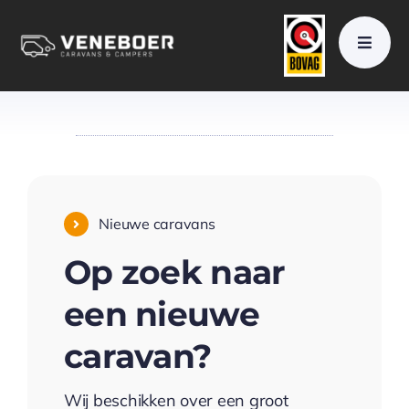
Skip
to
content
Nieuwe caravans
Op zoek naar
een nieuwe
caravan?
Wij beschikken over een groot